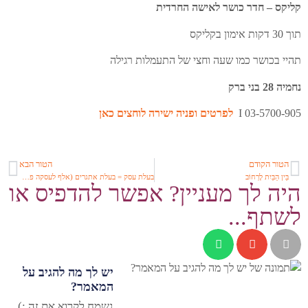
קליקס – חדר כושר לאישה החרדית
תוך 30 דקות אימון בקליקס
תהיי בכושר כמו שעה וחצי של התעמלות רגילה
נחמיה 28 בני ברק
03-5700-905 I
לפרטים ופניה ישירה לוחצים כאן
הטור הקודם
הטור הבא
בֵּין הַבַּיִת לָרְחוֹב
בעלת עסק = בעלת אתגרים (אלף לעסקה פרק 14)
היה לך מעניין? אפשר להדפיס או
לשתף...
יש לך מה להגיב על
המאמר?
נשמח לקרוא את זה :)