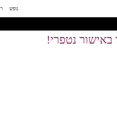
נופש
רו
 באישור נטפרי!