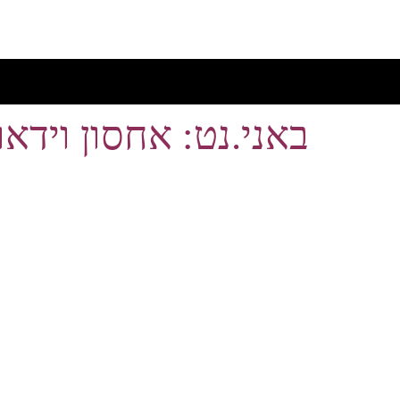
באני.נט: אחסון וידאו