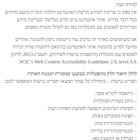
למידה ועוד.
אין ספק כי צריכת המידע מרשת האינטרנט הולכת וגוברת בקצב מדהים
בכל רובד בחיינו. אתר אינטרנט נגיש יסייע בגלישה ובצריכת מידע
ושירותים לאנשים עם מוגבלויות כמו גם לקהלי מטרה נוספים.
אנו משתמשים באתר זה ברכיב עזר (יישומון גרפי) להנגשת אתרים
ומיועד לסייע בהנגשת אתר האינטרנט בהתאם לתקנות שוויון זכויות
לאנשים עם מוגבלות (התאמות נגישות לשירות), תשע”ג-2013 ולתקן
W3C’s Web Content Accessibility Guidelines 2.0, level AA.
להלן תיאור חלק מהפעולות שבוצעו במסגרת הנגשת האתר:
תפריט נגישות – בתחילת כל עמוד תמצאו תפריט נגישות המאפשר לכם:
– התאמה לקורא מסך.
– ניווט בעזרת המקלדת.
– חסימת הבהובים והנפשה למניעת הסחות דעת.
– תצוגת מונוכרום (ש/ל).
– קונטרס/ניגודיות כהה.
– קונטרס/ניגודיות בהירה.
– הגדלת או הקטנת גופן.