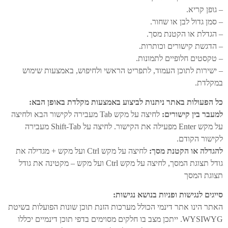
– גופן קריא.
– סמן גדול לבן או שחור.
– הגדלת או הקטנת מסך.
– הדגשת קישורים וכותרות.
– טקסטים חלופיים לתמונות.
– ישירות לתוכן העמוד, לתפריט הראשי ולחיפוש, באמצעות שימוש
במקלדת.
כל הפעולות באתר ניתנות לביצוע באמצעות מקלדת באופן הבא:
למעבר בין קישורים:
לחיצה על מקש Tab מעבירה לקישור הבא ולחיצה
על מקש Enter מפעילה את הקישור. לחיצה על Shift-Tab מעבירה
לקישור הקודם.
להגדלה או הקטנת מסך:
לחיצה על מקש Ctrl ועל מקש + מגדילה את
גודל תצוגת המסך, לחיצה על מקש Ctrl ועל מקש – מקטינה את גודל
תצוגת המסך
סייגים לנגישות ופניות בנושא נגישות:
האתר הינו אתר דינמי הכולל מערכות הזנת תוכן שונות הפועלות בשיטת
WYSIWYG. ייתכן מצב בו חלקים מסוימים בדפי תוכן דינמיים יכללו