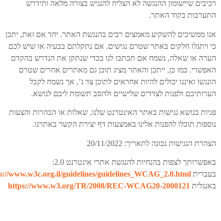
רכיבים שיישומון ההנגשה לא הצליח להנגיש בצורה מלאה ותידרש
התערבות בקוד האתר.
אנו ממשיכים להשקיע מאמצים רבים בהנגשת האתר. יחד אם זאת, יתכן
כי ויתגלו חלקים באתר שטרם נגישים. אם נתקלתם בבעיה או שיש לכם
הערה או שאלה, נשמח אם תכתבו לנו בכדי שנתקן את הנדרש בהקדם
האפשרי. כמו כן, ייתכן והאתר מציג תוכן גם מאתרים אחרים שטרם
הונגשו ואיננו יכולים להיות אחראים לתוכן צד ג’, אך נשמח לקבל
הערותיכם ולפנות לצדדים שלישיים ולהסב תשומת ליבם לנושא.
פניות בנושא נגישות באתר האינטרנט שלנו, שאלות או הבהרות והצעות
נוספות תוכלו להפנות אלינו באמצעות דף יצירת הקשר באתרנו.
הצהרת הנגישות נכונה לתאריך: 20/11/2022
באפשרותך לצפות בהנחיות להנגשת אתרי אינטרנט 2.0:
בעברית
s://www.w3c.org.il/guidelines/guidelines_WCAG_2.0.html
באנגלית
https://www.w3.org/TR/2008/REC-WCAG20-2008121